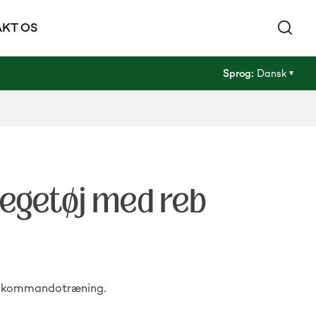
KT OS
Sprog:
Dansk
egetøj med reb
 og kommandotræning.