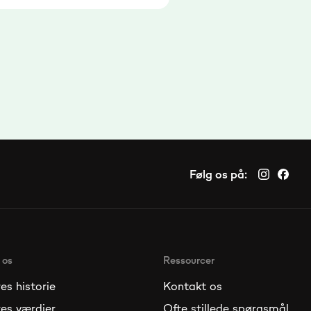
Følg os på:
 os
Ressourcer
es historie
Kontakt os
es værdier
Ofte stillede spørgsmål