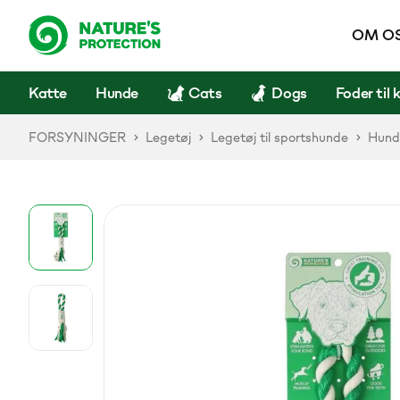
OM O
Katte
Hunde
Cats
Dogs
Foder til 
FORSYNINGER
Legetøj
Legetøj til sportshunde
Hunde