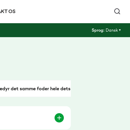
KT OS
Sprog:
Dansk
ledyr det samme foder hele dets liv?
Kan jeg blande 