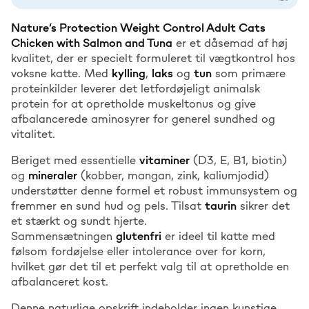
Nature’s Protection Weight Control Adult Cats
Chicken with Salmon and Tuna
er et dåsemad af høj
kvalitet, der er specielt formuleret til vægtkontrol hos
voksne katte. Med
kylling
,
laks
og
tun
som primære
proteinkilder leverer det letfordøjeligt animalsk
protein for at opretholde muskeltonus og give
afbalancerede aminosyrer for generel sundhed og
vitalitet.
Beriget med essentielle
vitaminer
(D3, E, B1, biotin)
og
mineraler
(kobber, mangan, zink, kaliumjodid)
understøtter denne formel et robust immunsystem og
fremmer en sund hud og pels. Tilsat
taurin
sikrer det
et stærkt og sundt hjerte.
Sammensætningen
glutenfri
er ideel til katte med
følsom fordøjelse eller intolerance over for korn,
hvilket gør det til et perfekt valg til at opretholde en
afbalanceret kost.
Denne naturlige opskrift indeholder ingen kunstige