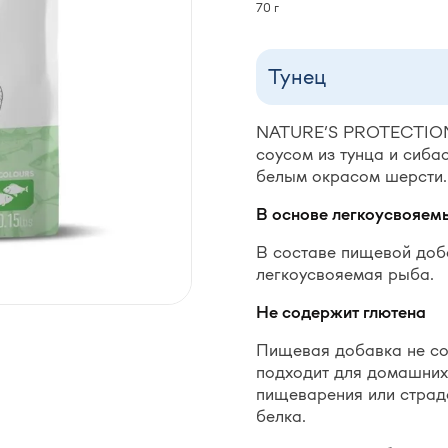
70 г
Тунец
NATURE’S PROTECTION
соусом из тунца и сиба
белым окрасом шерсти.
В основе
легкоусвоя
ем
В составе пищевой доб
легкоусвояемая рыба.
Не содержит глютена
Пищевая добавка не со
подходит для домашних
пищеварения или страд
белка.