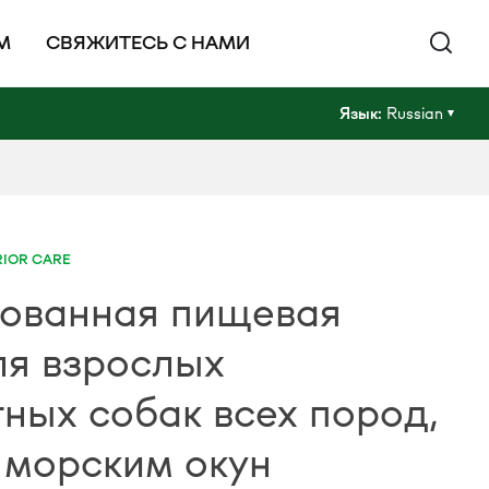
М
СВЯЖИТЕСЬ С НАМИ
Язык:
Russian
RIOR CARE
ованная пищевая
ля взрослых
ных собак всех пород,
 морским окун