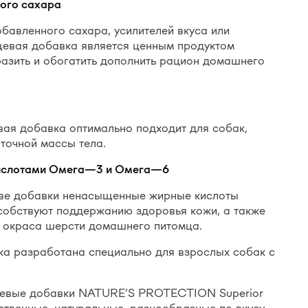
ого сахара
бавленного сахара, усилителей вкуса или
щевая добавка является ценным продуктом
зить и обогатить дополнить рацион домашнего
ая добавка оптимально подходит для собак,
точной массы тела.
слотами Омега
—
3 и Омега
—
6
ве добавки ненасыщенные жирные кислоты
собствуют поддержанию здоровья кожи, а также
и окраса шерсти домашнего питомца.
а разработана специально для взрослых собак с
евые добавки NATURE’S PROTECTION Superior