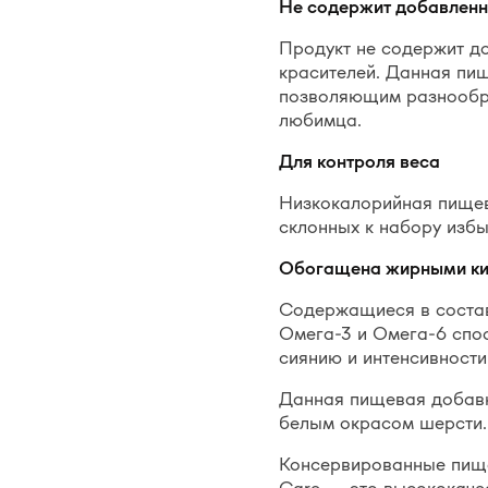
Не содержит добавленн
Продукт не содержит до
красителей. Данная пи
позволяющим разнообра
любимца.
Для к
онтрол
я
веса
Низкокалорийная пищев
склонных к набору избы
Обогащен
а
жирными ки
Содержащиеся в соста
Омега-3 и Омега-6 спо
сиянию и интенсивност
Данная пищевая добавк
белым окрасом шерсти.
Консервированные пищ