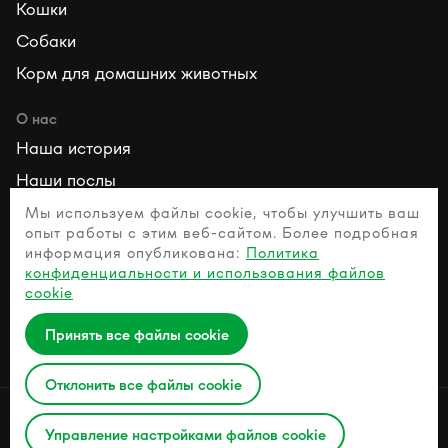
Кошки
Собаки
Корм для домашних животных
О нас
Наша история
Наши послы
Наши ценности
Мы используем файлы cookie, чтобы улучшить ваш
опыт работы с этим веб-сайтом. Более подробная
информация опубликована:
Политика
Ресурсы
конфиденциальности и использования файлов
Свяжитесь с нами
cookie
Часто задаваемые вопросы
Принять все файлы cookie
Руководство по здоровым домашним животным
Отклонить все файлы cookie
Политика конфиденциальности
Управление настройками файлов cookie