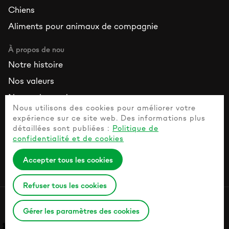
Chiens
Aliments pour animaux de compagnie
À propos de nou
Notre histoire
Nos valeurs
Nos ambassadeurs
Nous utilisons des cookies pour améliorer votre
expérience sur ce site web. Des informations plus
Ressources
détaillées sont publiées :
Politique de
Contactez nous
confidentialité et de cookies
Questions fréquemment posées
Accepter tous les cookies
Guide de l’animal de compagnie en bonne santé
Refuser tous les cookies
Politique de confidentialité
Gérer les paramètres des cookies
© 2026 Naturesprotection.com All rights reserved.