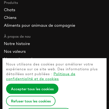
Produits
Chats
Chiens
Aliments pour animaux de compagnie
À propos de nou
Notre histoire
Nos valeurs
Nos ambassadeurs
Nous utilisons des cookies pour améliorer votre
expérience sur ce site web. Des informations plus
Ressources
détaillées sont publiées :
Politique de
Contactez nous
confidentialité et de cookies
Questions fréquemment posées
Accepter tous les cookies
Guide de l’animal de compagnie en bonne santé
Refuser tous les cookies