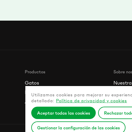
Productos
Sobre no
Gatos
Nuestra 
Perros
Nuestro
Utilizamos cookies para mejorar su experienc
detallada:
Política de privacidad y cookies
Alimentos para mascotas
Nuestro
Aceptar todas las cookies
Rechazar toda
Gestionar la configuración de las cookies