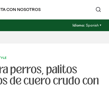
TA CON NOSOTROS
Idioma:
Spanish
TYLE
a perros, palitos
s de cuero crudo con