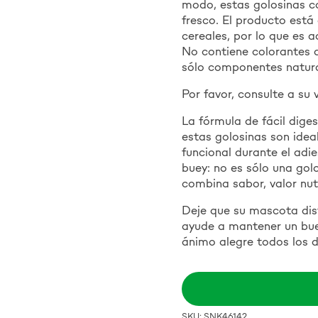
modo, estas golosinas co
fresco. El producto está
cereales, por lo que es 
No contiene colorantes ar
sólo componentes natural
Por favor, consulte a su v
La fórmula de fácil diges
estas golosinas son idea
funcional durante el adi
buey: no es sólo una gol
combina sabor, valor nutr
Deje que su mascota disf
ayude a mantener un buen
ánimo alegre todos los d
SKU: SNK46142