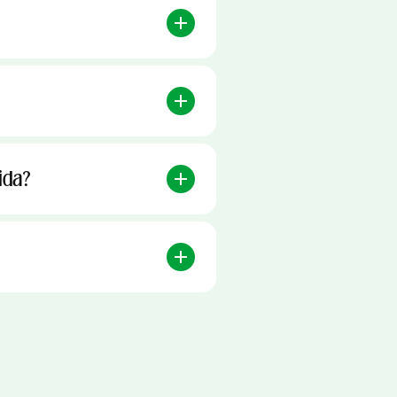
?
ida?