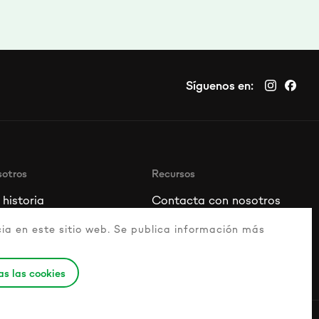
Síguenos en:
sotros
Recursos
historia
Contacta con nosotros
s valores
Guía de mascotas sanas
ia en este sitio web. Se publica información más
s embajadores
Preguntas más frecuentes
s las cookies