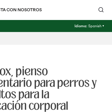
TA CON NOSOTROS
Idioma:
Spanish
ox, pienso
tario para perros y
tos para la
cación corporal