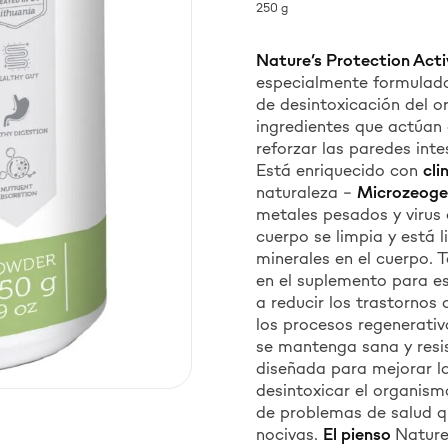
250 g
Nature’s Protection Act
especialmente formulado
de desintoxicación del o
ingredientes que actúan
reforzar las paredes inte
Está enriquecido con
cli
naturaleza –
Microzeoge
metales pesados y virus 
cuerpo se limpia y está l
minerales en el cuerpo. 
en el suplemento para es
a reducir los trastornos 
los procesos regenerativ
se mantenga sana y resi
diseñada para mejorar la
desintoxicar el organismo
de problemas de salud qu
nocivas.
El pienso
Nature