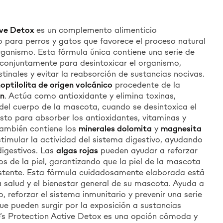
ive Detox
es un complemento alimenticio
 para perros y gatos que favorece el proceso natural
rganismo. Esta fórmula única contiene una serie de
 conjuntamente para desintoxicar el organismo,
stinales y evitar la reabsorción de sustancias nocivas.
noptilolita de origen volcánico
procedente de la
n
. Actúa como antioxidante y elimina toxinas,
del cuerpo de la mascota, cuando se desintoxica el
isto para absorber los antioxidantes, vitaminas y
También contiene los
minerales dolomita
y
magnesita
timular la actividad del sistema digestivo, ayudando
digestivos. Las
algas rojas
pueden ayudar a reforzar
os de la piel, garantizando que la piel de la mascota
stente. Esta fórmula cuidadosamente elaborada está
 salud y el bienestar general de su mascota. Ayuda a
, reforzar el sistema inmunitario y prevenir una serie
e pueden surgir por la exposición a sustancias
’s Protection Active Detox es una opción cómoda y