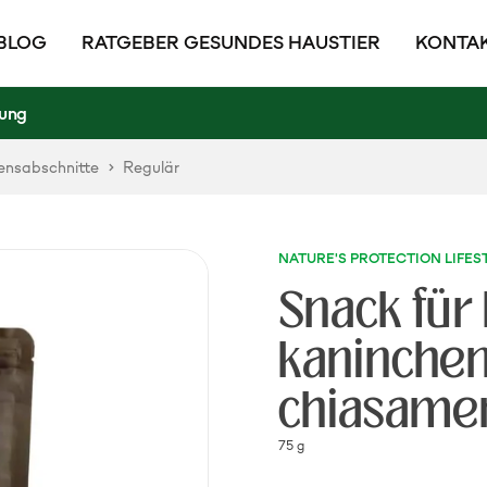
BLOG
RATGEBER GESUNDES HAUSTIER
KONTAK
rung
ensabschnitte
Regulär
NATURE'S PROTECTION LIFES
Snack für
kaninchen
chiasame
75 g